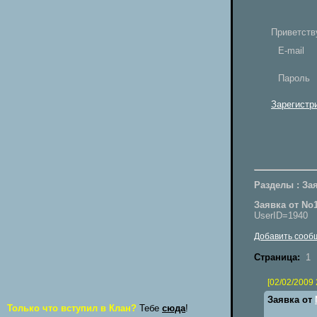
Приветств
E-mail
Пароль
Зарегистр
Разделы : Зая
Заявка от No
UserID=1940
Добавить сооб
Страница:
1
[02/02/2009 
Заявка от
Только что вступил в Клан?
Тебе
сюда
!