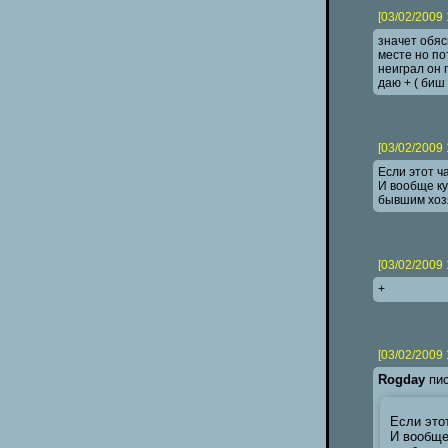
[03/02/2009 
значет обяс
месте но пот
неиграл он 
даю + ( биш
[03/02/2009 
Если этот ч
И вообще ку
бывшим хозя
[03/02/2009 
+
[03/02/2009 
Rogday
пис
Если это
И вообще