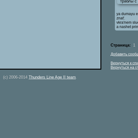
траблы с
ya dumayu et
znat'.
vkra'nem slu
a nashet prin
Страница:
1
Добавить сооб
Вернуться к сп
Вернуться на 
(c) 2006-2014
Thunders Line Age II team
.