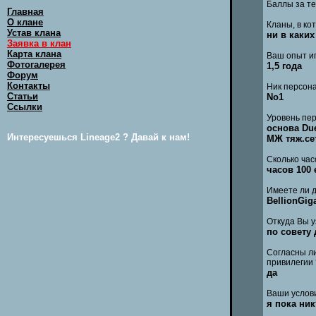
Баллы за те
Главная
О клане
Кланы, в ко
Устав клана
ни в каких
Заявка в клан
Карта клана
Ваш опыт иг
Фотогалерея
1,5 года
Форум
Контакты
Ник персона
Статьи
No1
Ссылки
Уровень пер
основа Due
Интересуешься Lineage2 ? Давай к нам!
МЖ тяж.се
Сколько час
часов 100
Имеете ли д
BellionGig
Откуда Вы у
по совету 
Согласны ли
привилегии 
да
Ваши услов
я пока ник