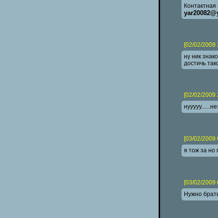
Контактная 
yar20082@
[02/02/2009 
ну ник знак
достичь так
[02/02/2009 
нууууу......н
[03/02/2009 
я тож за но
[03/02/2009 
Нужно брать