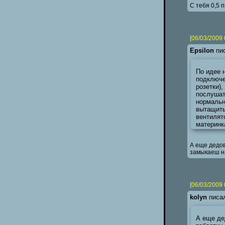
С тебя 0,5 
[06/03/2009 
Epsilon
пис
По идее 
подключе
розетки)
послушат
нормальн
вытащить
вентилято
материнк
А еще дедов
замыкаеш на
[06/03/2009 
kolyn
писал
А еще де