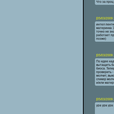
Что за проц
[05/03/2009 
интел пент
материнка 
точно не зн
работает пр
позже)
[05/03/2009 
По идее над
вытащить ба
биоса. Тепе
проверить -
молчит, вык
спикер молч
и/или матер
[05/03/2009 
ура ура ура 