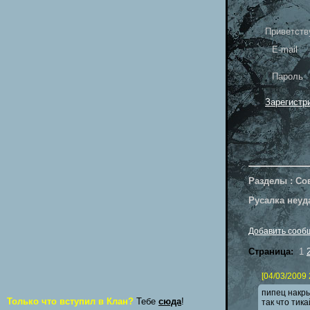
Приветств
E-mail
Пароль
Зарегистр
Разделы : Сов
Русалка неуд
Добавить сооб
Страница:
1
[04/03/2009 
пипец накры
Только что вступил в Клан?
Тебе
сюда
!
так что тик