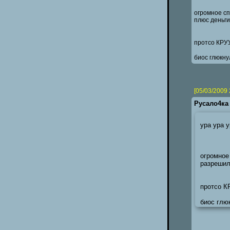
огромное спас
плюс деньги
протсо КРУУУ
биос глюкну
[05/03/2009 
Русало4ка
ура ура у
огромное с
разрешил
протсо КР
биос глю