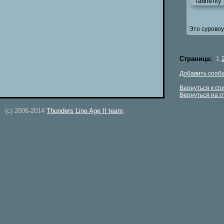
таблетку
Это суровоу
Страница:
1
Добавить сооб
Вернуться к сп
Вернуться на 
(c) 2006-2014
Thunders Line Age II team
.