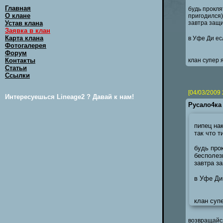
Главная
будь проклят
О клане
пригодился)
Устав клана
завтра защи
Заявка в клан
Карта клана
в Уфе Ди е
Фотогалерея
Форум
Контакты
клан супер 
Статьи
Ссылки
[04/03/2009 
Интересуешься Lineage2 ? Давай к нам!
Русало4ка
пипец нак
так что т
будь прок
бесполез
завтра за
в Уфе Ди
клан супе
возвращайся