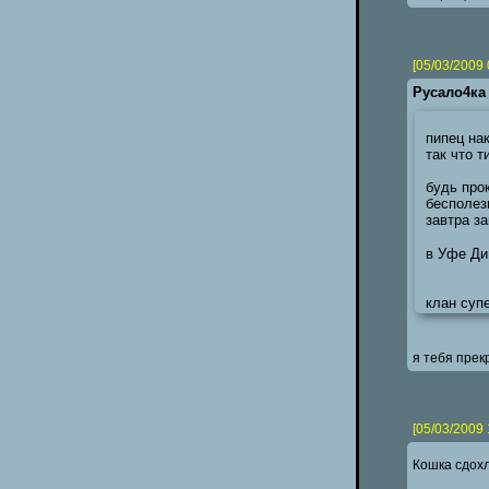
[05/03/2009 
Русало4ка
пипец нак
так что т
будь прок
бесполез
завтра за
в Уфе Ди
клан супе
я тебя прек
[05/03/2009 
Кошка сдохл