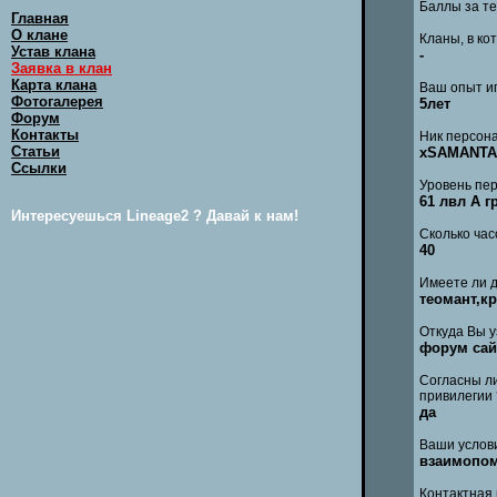
Баллы за те
Главная
О клане
Кланы, в ко
Устав клана
-
Заявка в клан
Карта клана
Ваш опыт иг
Фотогалерея
5лет
Форум
Контакты
Ник персона
Статьи
xSAMANTA
Ссылки
Уровень пер
61 лвл А г
Интересуешься Lineage2 ? Давай к нам!
Сколько час
40
Имеете ли д
теомант,к
Откуда Вы у
форум сай
Согласны ли
привилегии 
да
Ваши услов
взаимопо
Контактная 