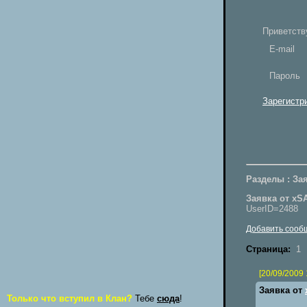
Приветств
E-mail
Пароль
Зарегистр
Разделы : Зая
Заявка от x
UserID=2488
Добавить сооб
Страница:
1
[20/09/2009 
Заявка от
Только что вступил в Клан?
Тебе
сюда
!