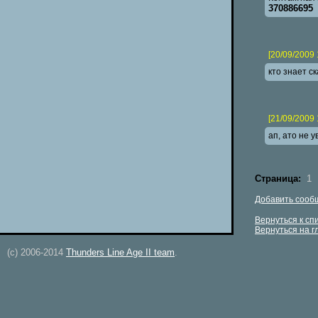
370886695
[20/09/2009 
кто знает с
[21/09/2009 
ап, ато не у
Страница:
1
Добавить сооб
Вернуться к сп
Вернуться на 
(c) 2006-2014
Thunders Line Age II team
.