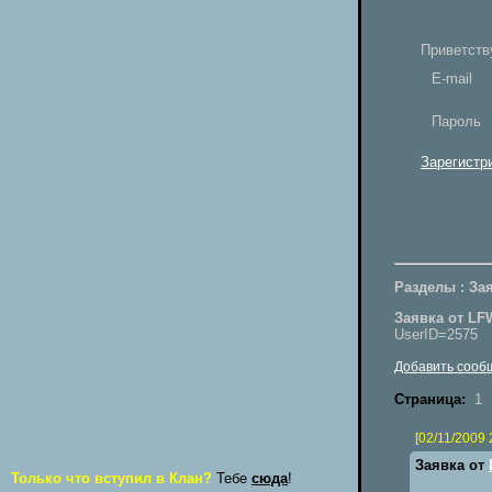
Приветств
E-mail
Пароль
Зарегистр
Разделы : Зая
Заявка от LF
UserID=2575
Добавить сооб
Страница:
1
[02/11/2009 
Заявка от
Только что вступил в Клан?
Тебе
сюда
!