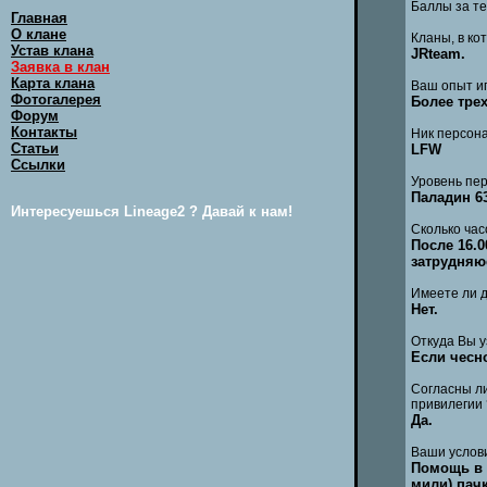
Баллы за те
Главная
О клане
Кланы, в ко
Устав клана
JRteam.
Заявка в клан
Карта клана
Ваш опыт иг
Фотогалерея
Более трех
Форум
Контакты
Ник персона
Статьи
LFW
Ссылки
Уровень пер
Паладин 63
Интересуешься Lineage2 ? Давай к нам!
Сколько час
После 16.0
затрудняю
Имеете ли д
Нет.
Откуда Вы у
Если чесно
Согласны ли
привилегии 
Да.
Ваши услов
Помощь в 
мили) пачк