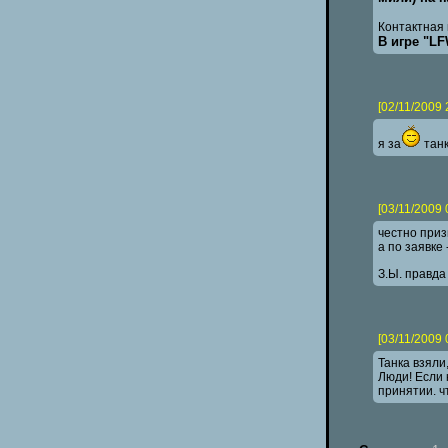
Контактная 
В игре "LFW
[02/11/2009 
я за
танк
[03/11/2009 
честно призн
а по заявке 
З.Ы. правда
[03/11/2009 
Танка взяли
Люди! Если 
принятии. ч