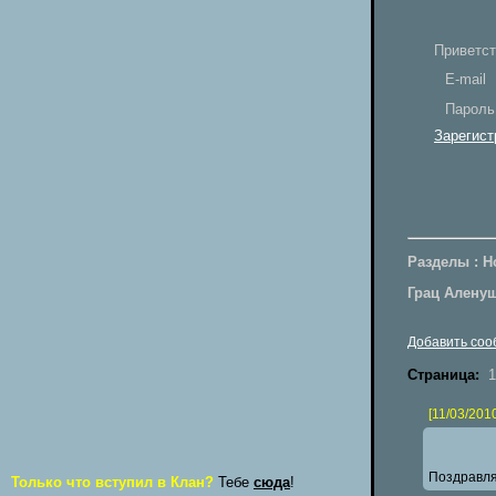
Приветст
E-mail
Пароль
Зарегист
Разделы : Н
Грац Алену
Добавить со
Страница:
1
[11/03/201
Поздравля
Только что вступил в Клан?
Тебе
сюда
!