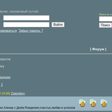
вуем, незнакомый путник
Поиск по с
рироваться
Забыл пароль ?
) Форум (
овости
шку
общение
2
Zweroboy
0 10:06]
ю Аленку с Днём Рождения,счастья,любви и успехов