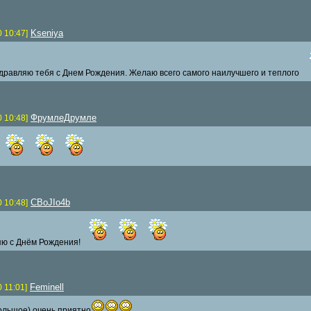
Kseniya
0 10:47]
дравляю тебя с Днем Рождения. Желаю всего самого наилучшего и теплого
ФрумлеДрумле
0 10:48]
CBoJIo4b
0 10:48]
ю с Днём Рождения!
Feminell
0 11:01]
ольшое) очень приятно