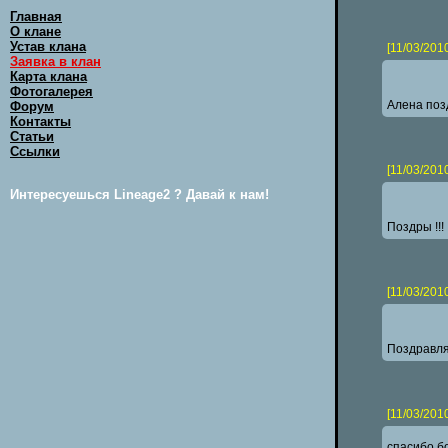
Главная
О клане
Устав клана
[11/03/201
Заявка в клан
Карта клана
Фотогалерея
Алена поз
Форум
Контакты
Статьи
Ссылки
[11/03/201
Интересуешься Lineage2 ? Давай к нам!
Поздры !!!
[11/03/201
Поздравля
[11/03/201
спасибо б