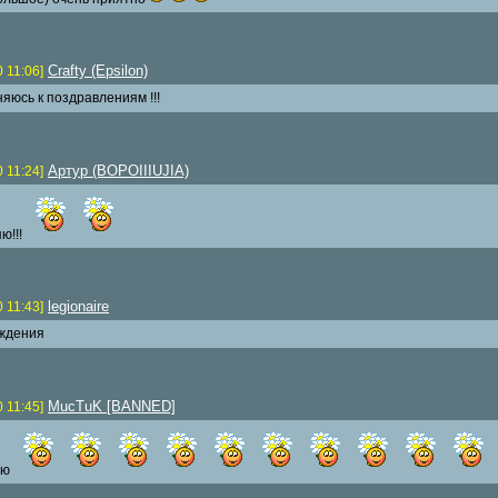
Crafty (Epsilon)
0 11:06]
яюсь к поздравлениям !!!
Артур (BOPOIIIUJIA)
0 11:24]
ю!!!
legionaire
0 11:43]
ждения
MucTuK [BANNED]
0 11:45]
яю