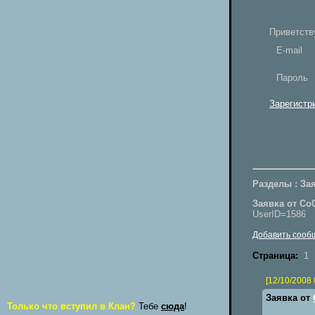
Приветств
E-mail
Пароль
Зарегистр
Разделы : Зая
Заявка от Co
UserID=1586
Добавить сооб
Страница:
1
[12/10/2008 
Заявка от
Только что вступил в Клан?
Тебе
сюда
!