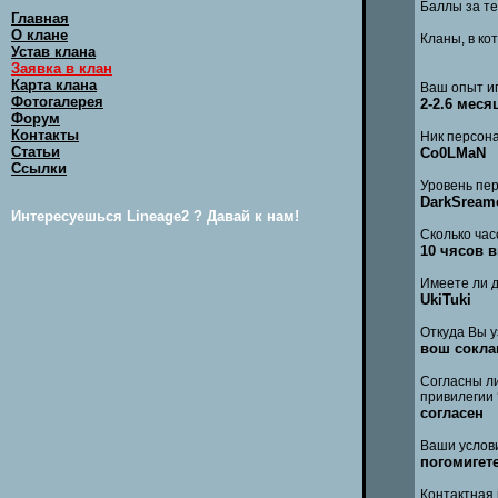
Баллы за те
Главная
О клане
Кланы, в ко
Устав клана
Заявка в клан
Карта клана
Ваш опыт иг
Фотогалерея
2-2.6 меся
Форум
Контакты
Ник персона
Статьи
Co0LMaN
Ссылки
Уровень пер
DarkSreamer
Интересуешься Lineage2 ? Давай к нам!
Сколько час
10 чясов 
Имеете ли д
UkiTuki
Откуда Вы у
вош сокла
Согласны ли
привилегии 
согласен
Ваши услов
погомигет
Контактная 