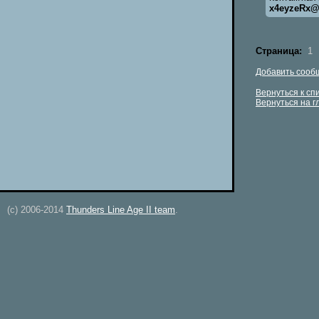
x4eyzeRx@
Страница:
1
Добавить сооб
Вернуться к сп
Вернуться на 
(c) 2006-2014
Thunders Line Age II team
.