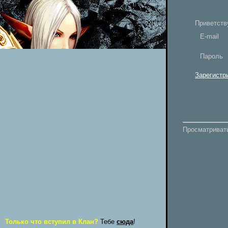
Приветств
E-mail
Пароль
Зарегистр
Просматривать
Только что вступил в Клан?
Тебе
сюда
!