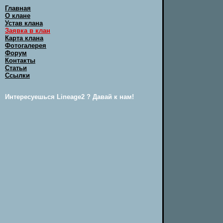
Главная
О клане
Устав клана
Заявка в клан
Карта клана
Фотогалерея
Форум
Контакты
Статьи
Ссылки
Интересуешься Lineage2 ? Давай к нам!